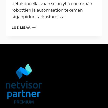
tietokoneella, vaan se on yhä enemmän
robottien ja automaation tekemän
kirjanpidon tarkastamista.
KIRJANPIDON
LUE LISÄÄ
UUSI
SUUNTA
–
AUTOMAATIO
JA
ROBOTIIKKA
TILITOIMISTOISSA