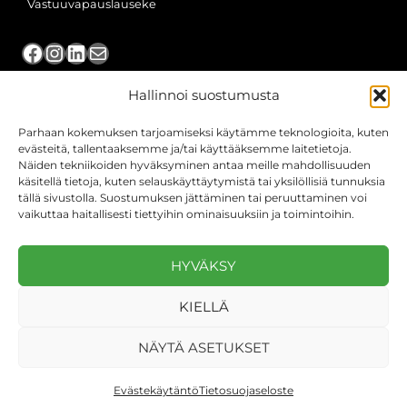
Vastuuvapauslauseke
Facebook
Instagram
LinkedIn
Sähköposti
Hallinnoi suostumusta
TILITOIMISTOPALVELUMME
Parhaan kokemuksen tarjoamiseksi käytämme teknologioita, kuten
Järvenpää
evästeitä, tallentaaksemme ja/tai käyttääksemme laitetietoja.
Näiden tekniikoiden hyväksyminen antaa meille mahdollisuuden
Kerava
käsitellä tietoja, kuten selauskäyttäytymistä tai yksilöllisiä tunnuksia
tällä sivustolla. Suostumuksen jättäminen tai peruuttaminen voi
Nurmijärvi
vaikuttaa haitallisesti tiettyihin ominaisuuksiin ja toimintoihin.
Oulu
HYVÄKSY
Pirkkala
KIELLÄ
Tampere
NÄYTÄ ASETUKSET
© 2026 Suunta Taloushallinto Oy
Evästekäytäntö
Tietosuojaseloste