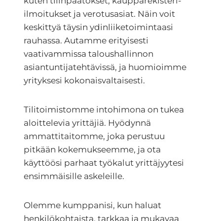
kuten tilinpäätökset, kaupparekisteri-
ilmoitukset ja verotusasiat. Näin voit
keskittyä täysin ydinliiketoimintaasi
rauhassa. Autamme erityisesti
vaativammissa taloushallinnon
asiantuntijatehtävissä, ja huomioimme
yrityksesi kokonaisvaltaisesti.
Tilitoimistomme intohimona on tukea
aloittelevia yrittäjiä. Hyödynnä
ammattitaitomme, joka perustuu
pitkään kokemukseemme, ja ota
käyttöösi parhaat työkalut yrittäjyytesi
ensimmäisille askeleille.
Olemme kumppanisi, kun haluat
henkilökohtaista, tarkkaa ja mukavaa