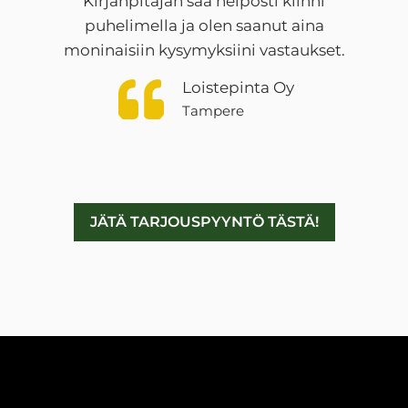
Kirjanpitäjän saa helposti kiinni
puhelimella ja olen saanut aina
moninaisiin kysymyksiini vastaukset.
Loistepinta Oy
Tampere
JÄTÄ TARJOUSPYYNTÖ TÄSTÄ!