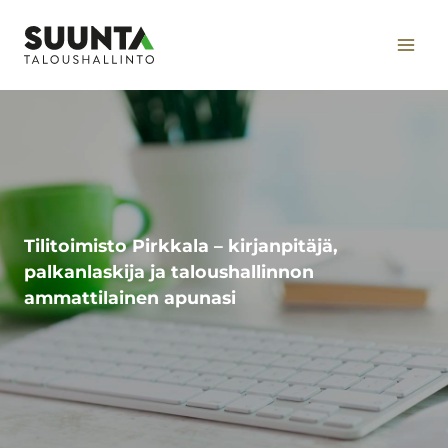
Siirry
sisältöön
Tilitoimisto Pirkkala – kirjanpitäjä,
palkanlaskija ja taloushallinnon
ammattilainen apunasi