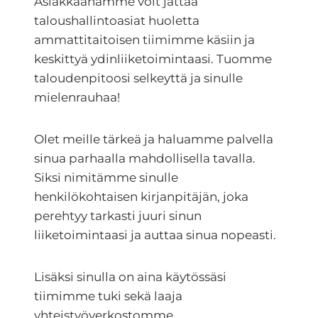
Asiakkaanamme voit jättää
taloushallintoasiat huoletta
ammattitaitoisen tiimimme käsiin ja
keskittyä ydinliiketoimintaasi. Tuomme
taloudenpitoosi selkeyttä ja sinulle
mielenrauhaa!
Olet meille tärkeä ja haluamme palvella
sinua parhaalla mahdollisella tavalla.
Siksi nimitämme sinulle
henkilökohtaisen kirjanpitäjän, joka
perehtyy tarkasti juuri sinun
liiketoimintaasi ja auttaa sinua nopeasti.
Lisäksi sinulla on aina käytössäsi
tiimimme tuki sekä laaja
yhteistyöverkostomme.