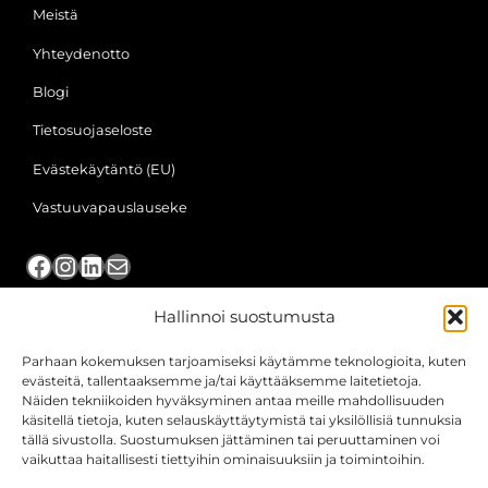
Meistä
Yhteydenotto
Blogi
Tietosuojaseloste
Evästekäytäntö (EU)
Vastuuvapauslauseke
Facebook
Instagram
LinkedIn
Sähköposti
Hallinnoi suostumusta
TILITOIMISTOPALVELUMME
Parhaan kokemuksen tarjoamiseksi käytämme teknologioita, kuten
Järvenpää
evästeitä, tallentaaksemme ja/tai käyttääksemme laitetietoja.
Näiden tekniikoiden hyväksyminen antaa meille mahdollisuuden
Kerava
käsitellä tietoja, kuten selauskäyttäytymistä tai yksilöllisiä tunnuksia
tällä sivustolla. Suostumuksen jättäminen tai peruuttaminen voi
Nurmijärvi
vaikuttaa haitallisesti tiettyihin ominaisuuksiin ja toimintoihin.