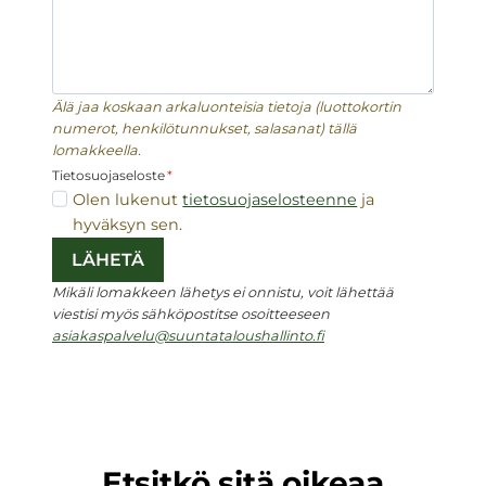
Älä jaa koskaan arkaluonteisia tietoja (luottokortin
numerot, henkilötunnukset, salasanat) tällä
lomakkeella.
Tietosuojaseloste
*
Olen lukenut
tietosuojaselosteenne
ja
hyväksyn sen.
LÄHETÄ
Mikäli lomakkeen lähetys ei onnistu, voit lähettää
viestisi myös sähköpostitse osoitteeseen
asiakaspalvelu@suuntataloushallinto.fi
Etsitkö sitä oikeaa