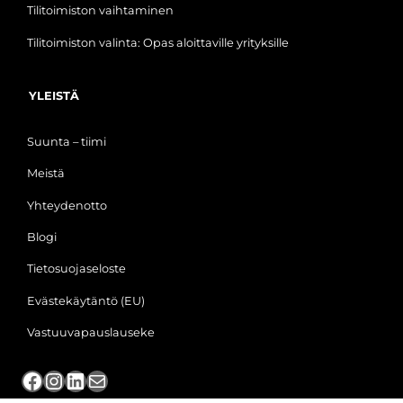
Tilitoimiston vaihtaminen
Tilitoimiston valinta: Opas aloittaville yrityksille
YLEISTÄ
Suunta – tiimi
Meistä
Yhteydenotto
Blogi
Tietosuojaseloste
Evästekäytäntö (EU)
Vastuuvapauslauseke
Facebook
Instagram
LinkedIn
Sähköposti