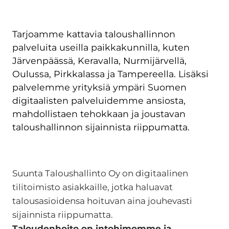
Tarjoamme kattavia taloushallinnon
palveluita useilla paikkakunnilla, kuten
Järvenpäässä
,
Keravalla
,
Nurmijärvellä
,
Oulussa
,
Pirkkalassa
ja
Tampereella
. Lisäksi
palvelemme yrityksiä ympäri Suomen
digitaalisten palveluidemme ansiosta,
mahdollistaen tehokkaan ja joustavan
taloushallinnon sijainnista riippumatta.
Suunta Taloushallinto Oy on digitaalinen
tilitoimisto asiakkaille, jotka haluavat
talousasioidensa hoituvan aina jouhevasti
sijainnista riippumatta.
Taloudenhoito on intohimomme ja