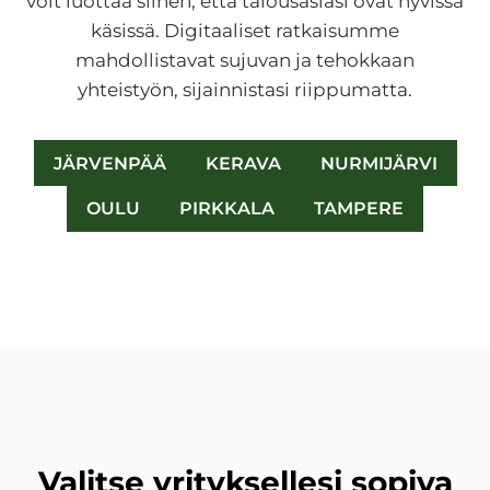
voit luottaa siihen, että talousasiasi ovat hyvissä
käsissä. Digitaaliset ratkaisumme
mahdollistavat sujuvan ja tehokkaan
yhteistyön, sijainnistasi riippumatta.
JÄRVENPÄÄ
KERAVA
NURMIJÄRVI
OULU
PIRKKALA
TAMPERE
Valitse yrityksellesi sopiva