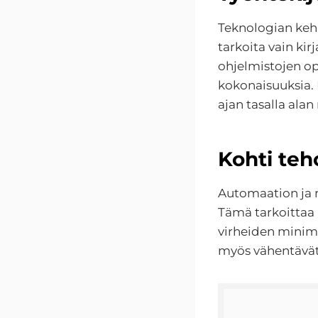
Teknologian kehi
tarkoita vain ki
ohjelmistojen o
kokonaisuuksia. 
ajan tasalla alan
Kohti te
Automaation ja ro
Tämä tarkoittaa
virheiden minimo
myös vähentävät 