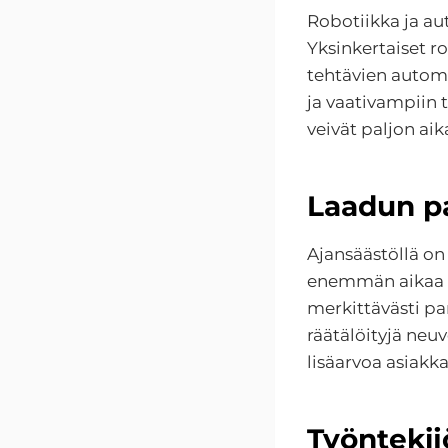
Robotiikka ja au
Yksinkertaiset r
tehtävien autom
ja vaativampiin t
veivät paljon aik
Laadun p
Ajansäästöllä on 
enemmän aikaa ke
merkittävästi par
räätälöityjä neuv
lisäarvoa asiakka
Työnteki