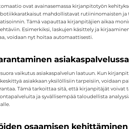
tomaatio ovat avainasemassa kirjanpitotyön kehityks
obotiikkaratkaisut mahdollistavat rutiininomaisten ja 
atisoinnin. Tämä vapauttaa kirjanpitäjien aikaa mo
ehtäviin. Esimerkiksi, laskujen käsittely ja kirjaamin
aa, voidaan nyt hoitaa automaattisesti.
arantaminen asiakaspalvelussa
suora vaikutus asiakaspalvelun laatuun. Kun kirjanpitä
skittyä asiakkaan yksilöllisiin tarpeisiin, voidaan pa
antaa. Tämä tarkoittaa sitä, että kirjanpitäjät voivat t
ontapalveluita ja syvällisempää taloudellista analyysi
alle.
jöiden osaamisen kehittäminen