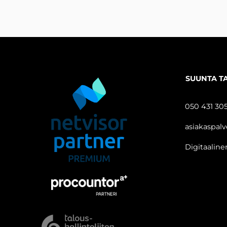
SUUNTA T
050 431 305
asiakaspalv
Digitaalinen