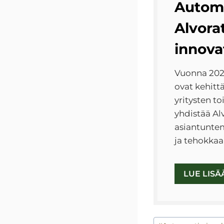
Automa
Alvora
innova
Vuonna 2023
ovat kehitt
yritysten t
yhdistää Al
asiantuntem
ja tehokkaa
LUE LISÄ
Avainsanat: