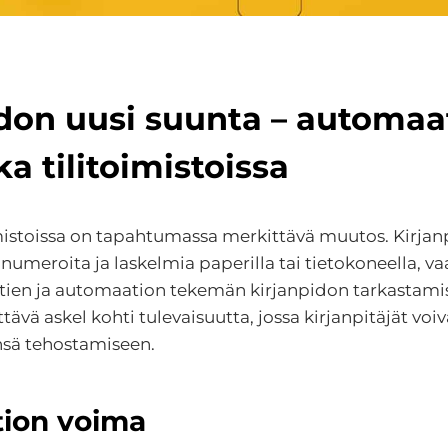
don uusi suunta – automaat
ka tilitoimistoissa
mistoissa on tapahtumassa merkittävä muutos. Kirjanpi
numeroita ja laskelmia paperilla tai tietokoneella, va
en ja automaation tekemän kirjanpidon tarkastami
tävä askel kohti tulevaisuutta, jossa kirjanpitäjät vo
nsä tehostamiseen.
ion voima