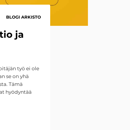
BLOGI ARKISTO
io ja
täjän työ ei ole
an se on yhä
sta. Tämä
ivat hyödyntää