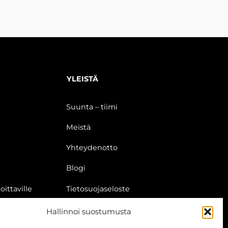
YLEISTÄ
Suunta – tiimi
Meistä
Yhteydenotto
Blogi
oittaville
Tietosuojaseloste
Evästekäytäntö (EU)
Hallinnoi suostumusta