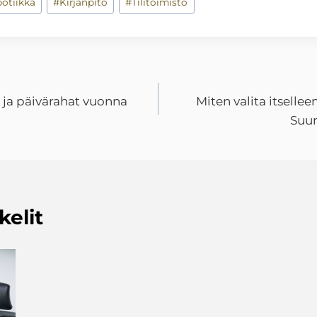
otiikka
#
Kirjanpito
#
Tilitoimisto
 ja päivärahat vuonna
Miten valita itsellee
Suun
kelit