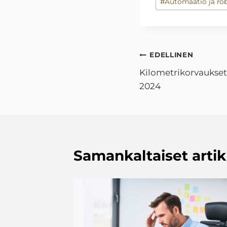
#
Automaatio ja rob
Artikkelien
EDELLINEN
Kilometrikorvaukset
selaus
2024
Samankaltaiset artik