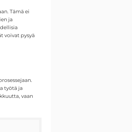
aan. Tämä ei
ien ja
ellisia
t voivat pysyä
 prosessejaan.
 työtä ja
kkuutta, vaan