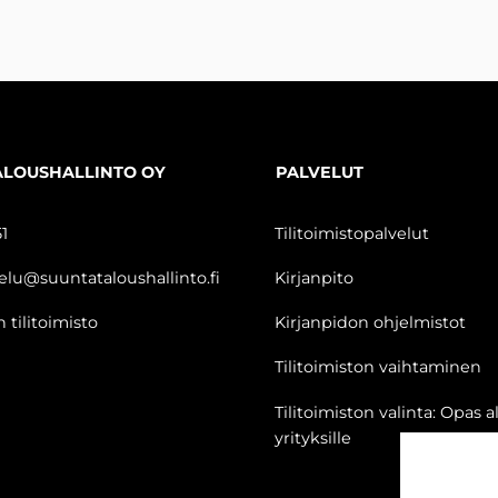
ALOUSHALLINTO OY
PALVELUT
1
Tilitoimistopalvelut
elu@suuntataloushallinto.fi
Kirjanpito
 tilitoimisto
Kirjanpidon ohjelmistot
Tilitoimiston vaihtaminen
Tilitoimiston valinta: Opas al
yrityksille