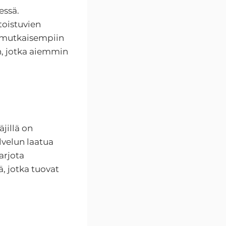
essä.
toistuvien
nimutkaisempiin
en, jotka aiemmin
jillä on
lvelun laatua
arjota
ä, jotka tuovat