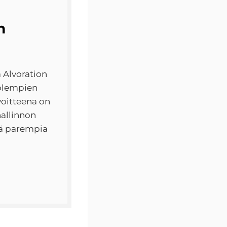
n
 Alvoration
molempien
voitteena on
allinnon
tä parempia