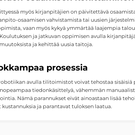
ttyessä myös kirjanpitäjien on päivitettävä osaamist
rjanpito-osaamisen vahvistamista tai uusien järjestelm
ppimista, vaan myös kykyä ymmärtää laajempia taloud
Koulutuksen ja jatkuvan oppimisen avulla kirjanpitäjä
 muutoksista ja kehittää uusia taitoja.
hokkampaa prosessia
botiikan avulla tilitoimistot voivat tehostaa sisäisiä
 nopeampaa tiedonkäsittelyä, vähemmän manuaalista
intia. Nämä parannukset eivät ainoastaan lisää teho
kustannuksia ja parantavat tuloksen laatua.