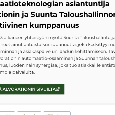
atioteknologian asiantuntija
tionin ja Suunta Taloushallinno
tiivinen kumppanuus
 alkaneen yhteistyön myötä Suunta Taloushallinto ja
äneet ainutlaatuista kumppanuutta, joka keskittyy 
oiminnan ja asiakaspalvelun laadun kehittämiseen. Ta
vorationin automaatio-osaaminen ja Suunnan taloush
us, luoden näin synergiaa, joka tuo asiakkaille entis
mpia palveluita.
Ä ALVORATIONIN SIVUILTA