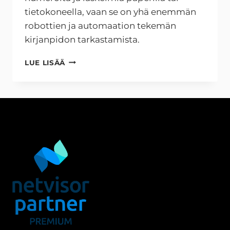
tietokoneella, vaan se on yhä enemmän
robottien ja automaation tekemän
kirjanpidon tarkastamista.
KIRJANPIDON
LUE LISÄÄ
UUSI
SUUNTA
–
AUTOMAATIO
JA
ROBOTIIKKA
TILITOIMISTOISSA