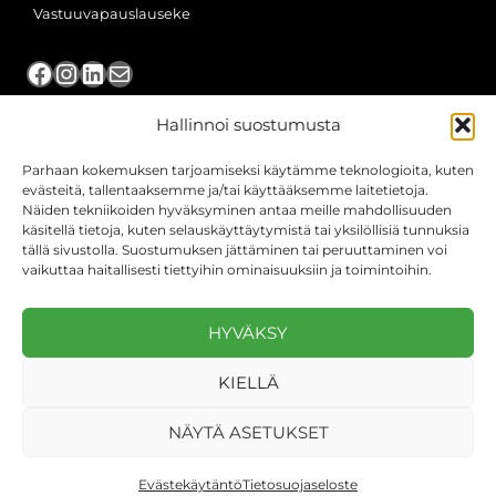
Vastuuvapauslauseke
Facebook
Instagram
LinkedIn
Sähköposti
Hallinnoi suostumusta
TILITOIMISTOPALVELUMME
Parhaan kokemuksen tarjoamiseksi käytämme teknologioita, kuten
Järvenpää
evästeitä, tallentaaksemme ja/tai käyttääksemme laitetietoja.
Näiden tekniikoiden hyväksyminen antaa meille mahdollisuuden
Kerava
käsitellä tietoja, kuten selauskäyttäytymistä tai yksilöllisiä tunnuksia
tällä sivustolla. Suostumuksen jättäminen tai peruuttaminen voi
Nurmijärvi
vaikuttaa haitallisesti tiettyihin ominaisuuksiin ja toimintoihin.
Oulu
HYVÄKSY
Pirkkala
KIELLÄ
Tampere
NÄYTÄ ASETUKSET
© 2026 Suunta Taloushallinto Oy
Evästekäytäntö
Tietosuojaseloste