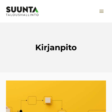
Siirry
sisältöön
Kirjanpito